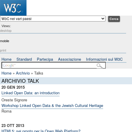
Views:
desktop
mobile
print
Home
Standard
Partecipa
Associazione
Informazioni sul W3C
Home
»
Archivio
»
Talks
ARCHIVIO TALK
20 GEN
2015
Linked Open Data: an introduction
Oreste Signore
Workshop Linked Open Data & the Jewish Cultural Heritage
Roma
23 OTT
2013
HTML5: sei pronto per la Open Web Platform?