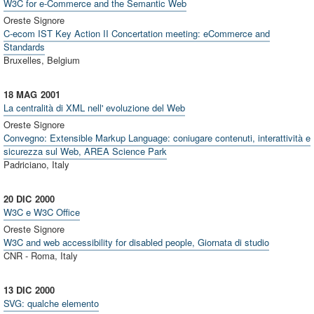
W3C for e-Commerce and the Semantic Web
Oreste Signore
C-ecom IST Key Action II Concertation meeting: eCommerce and
Standards
Bruxelles, Belgium
18 MAG
2001
La centralità di XML nell' evoluzione del Web
Oreste Signore
Convegno: Extensible Markup Language: coniugare contenuti, interattività e
sicurezza sul Web, AREA Science Park
Padriciano, Italy
20 DIC
2000
W3C e W3C Office
Oreste Signore
W3C and web accessibility for disabled people, Giornata di studio
CNR - Roma, Italy
13 DIC
2000
SVG: qualche elemento