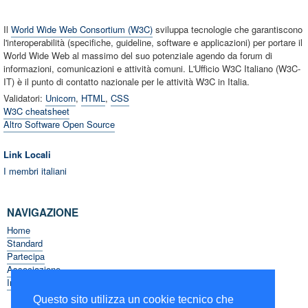
Il
World Wide Web Consortium (W3C)
sviluppa tecnologie che garantiscono
l'interoperabilità (specifiche, guideline, software e applicazioni) per portare il
World Wide Web al massimo del suo potenziale agendo da forum di
informazioni, comunicazioni e attività comuni. L'Ufficio W3C Italiano (W3C-
IT) è il punto di contatto nazionale per le attività W3C in Italia.
Validatori:
Unicorn
,
HTML
,
CSS
W3C cheatsheet
Altro Software Open Source
Link Locali
I membri italiani
NAVIGAZIONE
Home
Standard
Partecipa
Associazione
Informazioni sul W3C
Questo sito utilizza un cookie tecnico che