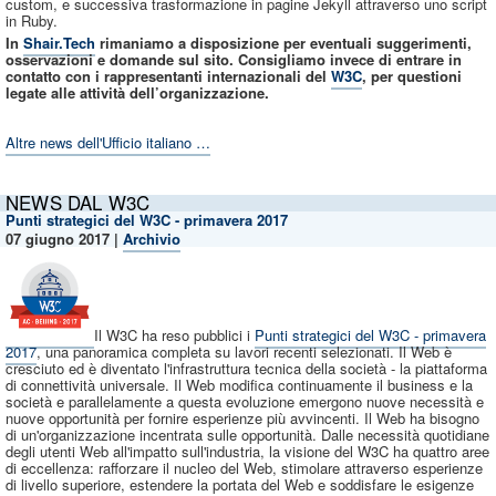
custom, e successiva trasformazione in pagine Jekyll attraverso uno script
in Ruby.
In
Shair.Tech
rimaniamo a disposizione per eventuali suggerimenti,
osservazioni e domande sul sito. Consigliamo invece di entrare in
contatto con i rappresentanti internazionali del
W3C
, per questioni
legate alle attività dell’organizzazione.
Altre news dell'Ufficio italiano …
NEWS DAL W3C
Punti strategici del W3C - primavera 2017
07 giugno
2017
|
Archivio
Il W3C ha reso pubblici i
Punti strategici del W3C - primavera
2017
, una panoramica completa su lavori recenti selezionati. Il Web è
cresciuto ed è diventato l'infrastruttura tecnica della società - la piattaforma
di connettività universale. Il Web modifica continuamente il business e la
società e parallelamente a questa evoluzione emergono nuove necessità e
nuove opportunità per fornire esperienze più avvincenti. Il Web ha bisogno
di un'organizzazione incentrata sulle opportunità. Dalle necessità quotidiane
degli utenti Web all'impatto sull'industria, la visione del W3C ha quattro aree
di eccellenza: rafforzare il nucleo del Web, stimolare attraverso esperienze
di livello superiore, estendere la portata del Web e soddisfare le esigenze