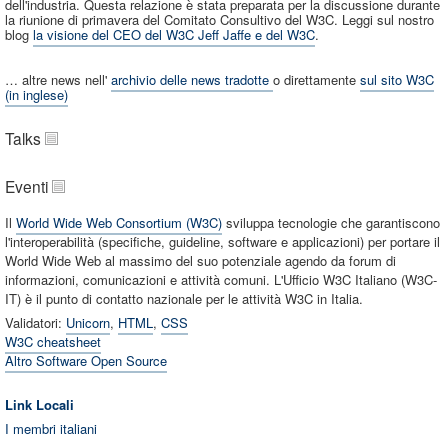
dell'industria. Questa relazione è stata preparata per la discussione durante
la riunione di primavera del Comitato Consultivo del W3C. Leggi sul nostro
blog
la visione del CEO del W3C Jeff Jaffe e del W3C
.
… altre news nell'
archivio delle news tradotte
o direttamente
sul sito W3C
(in inglese)
Talks
Eventi
Il
World Wide Web Consortium (W3C)
sviluppa tecnologie che garantiscono
l'interoperabilità (specifiche, guideline, software e applicazioni) per portare il
World Wide Web al massimo del suo potenziale agendo da forum di
informazioni, comunicazioni e attività comuni. L'Ufficio W3C Italiano (W3C-
IT) è il punto di contatto nazionale per le attività W3C in Italia.
Validatori:
Unicorn
,
HTML
,
CSS
W3C cheatsheet
Altro Software Open Source
Link Locali
I membri italiani