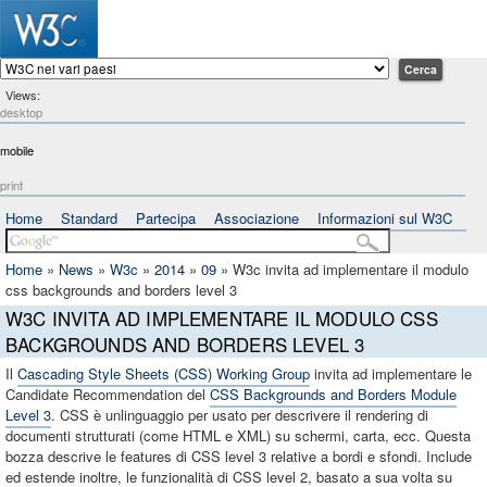
Views:
desktop
mobile
print
Home
Standard
Partecipa
Associazione
Informazioni sul W3C
Home
»
News
»
W3c
»
2014
»
09
»
W3c invita ad implementare il modulo
css backgrounds and borders level 3
W3C INVITA AD IMPLEMENTARE IL MODULO CSS
BACKGROUNDS AND BORDERS LEVEL 3
Il
Cascading Style Sheets (CSS) Working Group
invita ad implementare le
Candidate Recommendation del
CSS Backgrounds and Borders Module
Level 3
. CSS è unlinguaggio per usato per descrivere il rendering di
documenti strutturati (come HTML e XML) su schermi, carta, ecc. Questa
bozza descrive le features di CSS level 3 relative a bordi e sfondi. Include
ed estende inoltre, le funzionalità di CSS level 2, basato a sua volta su