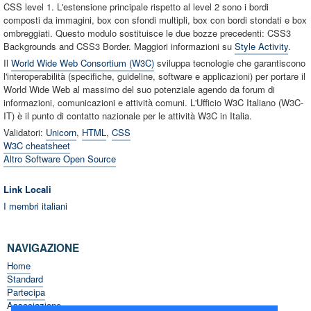
CSS level 1. L'estensione principale rispetto al level 2 sono i bordi
composti da immagini, box con sfondi multipli, box con bordi stondati e box
ombreggiati. Questo modulo sostituisce le due bozze precedenti: CSS3
Backgrounds and CSS3 Border. Maggiori informazioni su
Style Activity
.
Il
World Wide Web Consortium (W3C)
sviluppa tecnologie che garantiscono
l'interoperabilità (specifiche, guideline, software e applicazioni) per portare il
World Wide Web al massimo del suo potenziale agendo da forum di
informazioni, comunicazioni e attività comuni. L'Ufficio W3C Italiano (W3C-
IT) è il punto di contatto nazionale per le attività W3C in Italia.
Validatori:
Unicorn
,
HTML
,
CSS
W3C cheatsheet
Altro Software Open Source
Link Locali
I membri italiani
NAVIGAZIONE
Home
Standard
Partecipa
Associazione