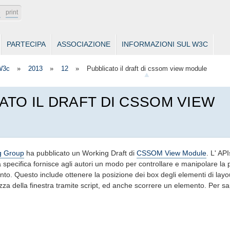
e
print
PARTECIPA
ASSOCIAZIONE
INFORMAZIONI SUL W3C
W3c
»
2013
»
12
»
Pubblicato il draft di cssom view module
ATO IL DRAFT DI CSSOM VIEW
g Group
ha pubblicato un Working Draft di
CSSOM View Module
. L' API
 specifica fornisce agli autori un modo per controllare e manipolare la 
to. Questo include ottenere la posizione dei box degli elementi di layo
zza della finestra tramite script, ed anche scorrere un elemento. Per s