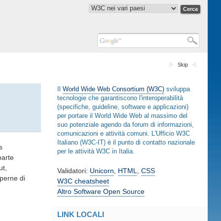
Skip
Il
World Wide Web Consortium (W3C)
sviluppa
tecnologie che garantiscono l'interoperabilità
(specifiche, guideline, software e applicazioni)
per portare il World Wide Web al massimo del
suo potenziale agendo da forum di informazioni,
comunicazioni e attività comuni. L'Ufficio W3C
Italiano (W3C-IT) è il punto di contatto nazionale
s
per le attività W3C in Italia.
parte
ut,
Validatori:
Unicorn
,
HTML
,
CSS
aperne di
W3C cheatsheet
Altro Software Open Source
LINK LOCALI