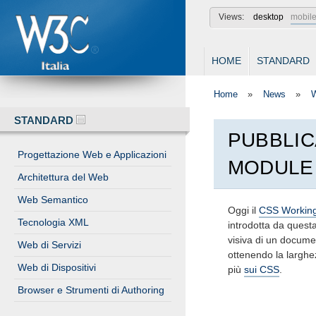
W3C
Views:
desktop
mobil
HOME
STANDARD
Home
»
News
»
STANDARD
PUBBLIC
Progettazione Web e Applicazioni
MODULE
Architettura del Web
Web Semantico
Oggi il
CSS Workin
Tecnologia XML
introdotta da questa
visiva di un documen
Web di Servizi
ottenendo la larghe
Web di Dispositivi
più
sui CSS
.
Browser e Strumenti di Authoring