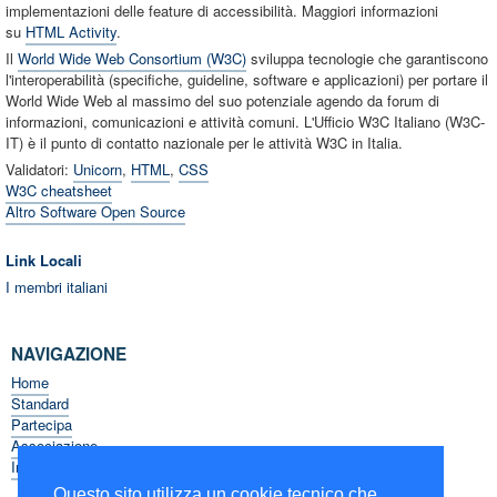
implementazioni delle feature di accessibilità. Maggiori informazioni
su
HTML Activity
.
Il
World Wide Web Consortium (W3C)
sviluppa tecnologie che garantiscono
l'interoperabilità (specifiche, guideline, software e applicazioni) per portare il
World Wide Web al massimo del suo potenziale agendo da forum di
informazioni, comunicazioni e attività comuni. L'Ufficio W3C Italiano (W3C-
IT) è il punto di contatto nazionale per le attività W3C in Italia.
Validatori:
Unicorn
,
HTML
,
CSS
W3C cheatsheet
Altro Software Open Source
Link Locali
I membri italiani
NAVIGAZIONE
Home
Standard
Partecipa
Associazione
Informazioni sul W3C
Questo sito utilizza un cookie tecnico che