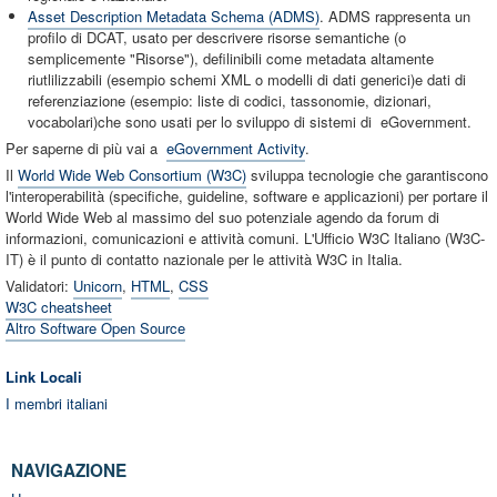
Asset Description Metadata Schema (ADMS)
. ADMS rappresenta un
profilo di DCAT, usato per descrivere risorse semantiche (o
semplicemente "Risorse"), defilinibili come metadata altamente
riutlilizzabili (esempio schemi XML o modelli di dati generici)e dati di
referenziazione (esempio: liste di codici, tassonomie, dizionari,
vocabolari)che sono usati per lo sviluppo di sistemi di eGovernment.
Per saperne di più vai a
eGovernment Activity
.
Il
World Wide Web Consortium (W3C)
sviluppa tecnologie che garantiscono
l'interoperabilità (specifiche, guideline, software e applicazioni) per portare il
World Wide Web al massimo del suo potenziale agendo da forum di
informazioni, comunicazioni e attività comuni. L'Ufficio W3C Italiano (W3C-
IT) è il punto di contatto nazionale per le attività W3C in Italia.
Validatori:
Unicorn
,
HTML
,
CSS
W3C cheatsheet
Altro Software Open Source
Link Locali
I membri italiani
NAVIGAZIONE