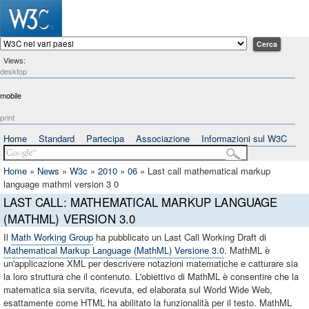
Views:
desktop
mobile
print
Home
Standard
Partecipa
Associazione
Informazioni sul W3C
Home
»
News
»
W3c
»
2010
»
06
»
Last call mathematical markup
language mathml version 3 0
LAST CALL: MATHEMATICAL MARKUP LANGUAGE
(MATHML) VERSION 3.0
Il
Math Working Group
ha pubblicato un Last Call Working Draft di
Mathematical Markup Language (MathML) Versione 3.0
. MathML è
un'applicazione XML per descrivere notazioni matematiche e catturare sia
la loro struttura che il contenuto. L'obiettivo di MathML è consentire che la
matematica sia servita, ricevuta, ed elaborata sul World Wide Web,
esattamente come HTML ha abilitato la funzionalità per il testo. MathML