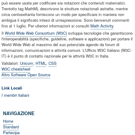
può essere usata per codificare sia notazioni che contenuti matematici.
Trentotto tag MathML descrivono le strutture notazionali astratte, mentre
circa centosettanta forniscono un modo per specificare in maniera non
ambigua il significato inteso di un'espressione. Sono benvenuti commenti
fino al 1 luglio. Per ulteriori informazioni si consulti
Math Activity
.
Il
World Wide Web Consortium (W3C)
sviluppa tecnologie che garantiscono
l'interoperabilità (specifiche, guideline, software e applicazioni) per portare il
World Wide Web al massimo del suo potenziale agendo da forum di
informazioni, comunicazioni e attività comuni. L'Ufficio W3C Italiano (W3C-
IT) è il punto di contatto nazionale per le attività W3C in Italia.
Validatori:
Unicorn
,
HTML
,
CSS
W3C cheatsheet
Altro Software Open Source
Link Locali
I membri italiani
NAVIGAZIONE
Home
Standard
Partecipa