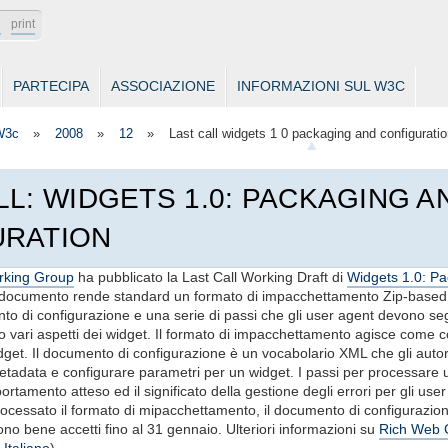
e
print
PARTECIPA
ASSOCIAZIONE
INFORMAZIONI SUL W3C
W3c
»
2008
»
12
»
Last call widgets 1 0 packaging and configuratio
LL: WIDGETS 1.0: PACKAGING A
URATION
rking Group
ha pubblicato la Last Call Working Draft di
Widgets 1.0: P
 documento rende standard un formato di impacchettamento Zip-based
o di configurazione e una serie di passi che gli user agent devono s
o vari aspetti dei widget. Il formato di impacchettamento agisce come c
widget. Il documento di configurazione è un vocabolario XML che gli auto
etadata e configurare parametri per un widget. I passi per processare 
ortamento atteso ed il significato della gestione degli errori per gli use
cessato il formato di mipacchettamento, il documento di configurazione 
sono bene accetti fino al 31 gennaio. Ulteriori informazioni su
Rich Web Cl