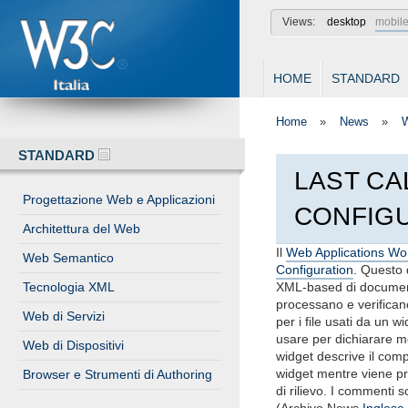
W3C
Views:
desktop
mobil
HOME
STANDARD
Home
»
News
»
STANDARD
LAST CA
Progettazione Web e Applicazioni
CONFIG
Architettura del Web
Il
Web Applications Wo
Web Semantico
Configuration
. Questo
Tecnologia XML
XML-based di document
processano e verifican
Web di Servizi
per i file usati da un 
usare per dichiarare m
Web di Dispositivi
widget descrive il comp
widget mentre viene pro
Browser e Strumenti di Authoring
di rilievo. I commenti 