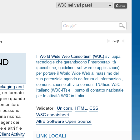
Skip
n
Il
World Wide Web Consortium (W3C)
sviluppa
ND
tecnologie che garantiscono l'interoperabilità
(specifiche, guideline, software e applicazioni)
per portare il World Wide Web al massimo del
suo potenziale agendo da forum di informazioni,
comunicazioni e attività comuni. L'Ufficio W3C
ackaging and
Italiano (W3C-IT) è il punto di contatto nazionale
, un formato
per le attività W3C in Italia.
eguire quando
ontenitore
Validatori:
Unicorn
,
HTML
,
CSS
ri possono
W3C cheatsheet
una risorsa
Altro Software Open Source
r agent dei
e altri file
ient Activity
.
LINK LOCALI